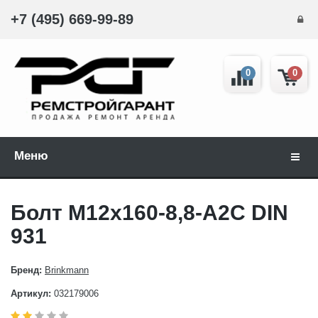
+7 (495) 669-99-89
0
0
Меню
Навиг
Болт М12x160-8,8-A2C DIN
931
Бренд:
Brinkmann
Артикул:
032179006