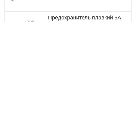
Предохранитель плавкий 5А
25 р.
Предохранитель плавкий 7,5А
25 р.
Реле напряжения 12V 20/30A
250 р.