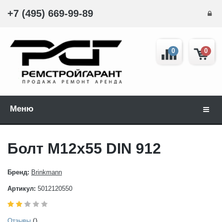
+7 (495) 669-99-89
0
0
Меню
Навиг
Болт М12x55 DIN 912
Бренд:
Brinkmann
Артикул:
5012120550
()
Отзывы