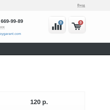
Вход
 669-99-89
0
0
нок
oygarant.com
120 р.