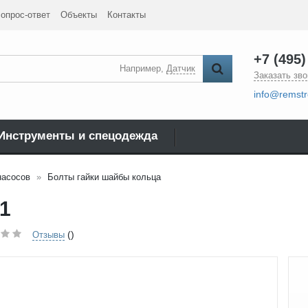
опрос-ответ
Объекты
Контакты
+7 (495)
Например,
Датчик
Заказать зво
info@remstr
Инструменты и спецодежда
насосов
Болты гайки шайбы кольца
31
()
Отзывы