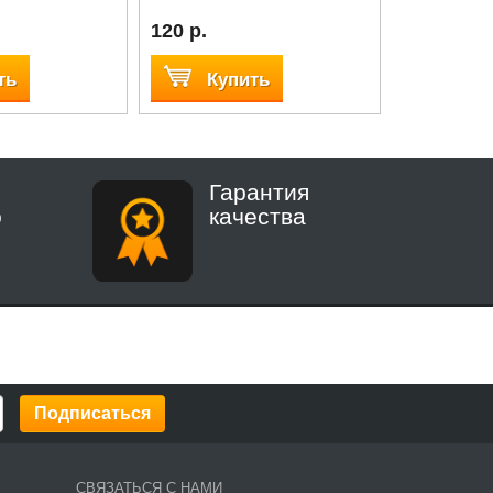
120 р.
60 р.
ть
Купить
Куп
Гарантия
о
качества
СВЯЗАТЬСЯ С НАМИ