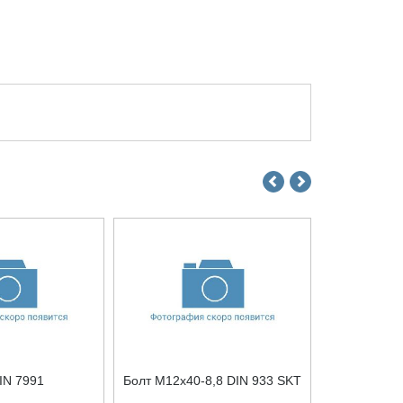
IN 7991
Болт М12x40-8,8 DIN 933 SKT
Гайка М6 DI