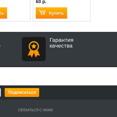
60 р.
120 р.
ть
Купить
Куп
Гарантия
о
качества
СВЯЗАТЬСЯ С НАМИ