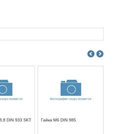
8,8 DIN 933 SKT
Гайка М6 DIN 985
Болт М10x6