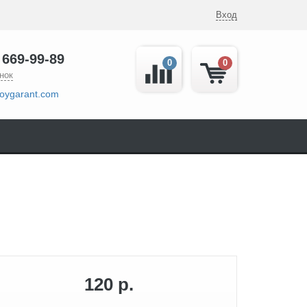
Вход
 669-99-89
0
0
нок
oygarant.com
120 р.