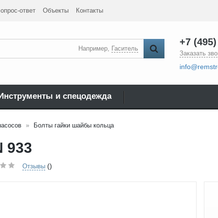
опрос-ответ
Объекты
Контакты
+7 (495)
Например,
Гаситель
Заказать зво
info@remstr
Инструменты и спецодежда
насосов
Болты гайки шайбы кольца
N 933
()
Отзывы