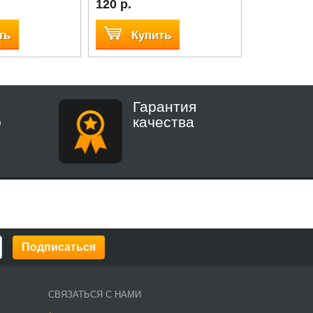
120 р.
150 р.
ть
Купить
Куп
Гарантия
о
качества
СВЯЗАТЬСЯ С НАМИ