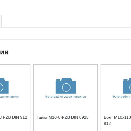
ции
8 FZB DIN 912
Гайка М10-8-FZB DIN 6925
Болт М10x110
912