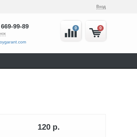
Вход
 669-99-89
0
0
нок
oygarant.com
120 р.