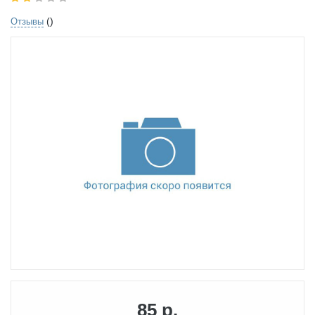
()
Отзывы
85 р.