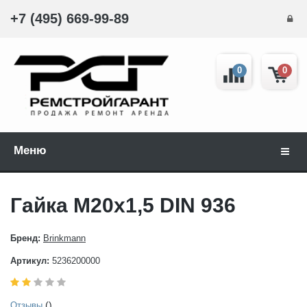
+7 (495) 669-99-89
0
0
Меню
Навиг
Гайка М20x1,5 DIN 936
Бренд:
Brinkmann
Артикул:
5236200000
()
Отзывы