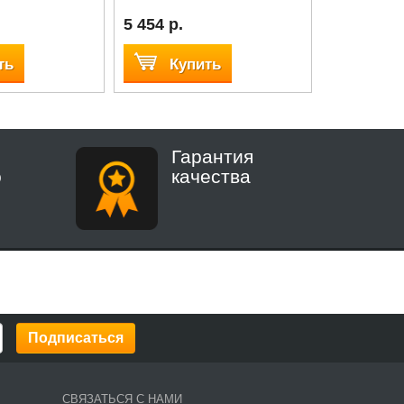
5 454 р.
5 454 р.
ть
Купить
Куп
Гарантия
о
качества
СВЯЗАТЬСЯ С НАМИ