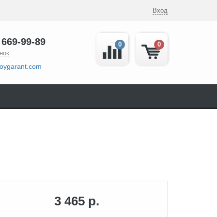
Вход
 669-99-89
0
0
нок
oygarant.com
3 465 р.