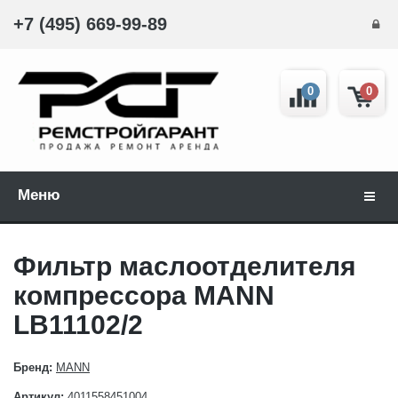
+7 (495) 669-99-89
0
0
Меню
Навиг
Фильтр маслоотделителя
компрессора MANN
LB11102/2
Бренд:
MANN
Артикул:
4011558451004