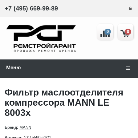
+7 (495) 669-99-89
0
0
Меню
Навиг
Фильтр маслоотделителя
компрессора MANN LE
8003x
Бренд:
MANN
Артикул:
4011558052621