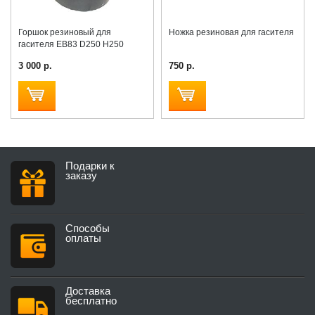
Горшок резиновый для
Ножка резиновая для гасителя
гасителя EB83 D250 H250
3 000 р.
750 р.
Подарки к
заказу
Способы
оплаты
Доставка
бесплатно