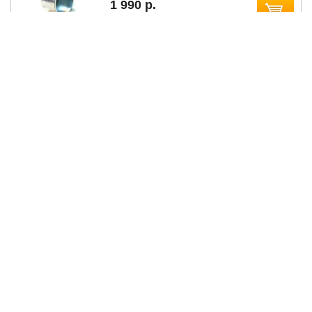
1 990 р.
Кожух пружины крышки бочки
правый
1 990 р.
Зубчатый вал привод 6х11х14
мм длина 100 мм подвижной
головки для ТИП II
1 800 р.
Бронзовая втулка 14x20x22
DC260/45
804 р.