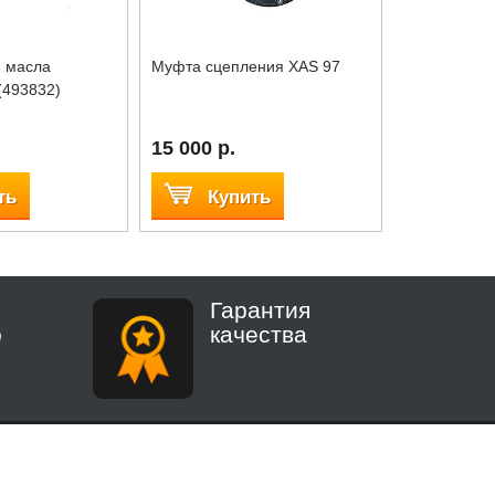
я масла
Муфта сцепления XAS 97
Уплотнение
(493832)
компрессор
15 000 р.
4 600 р.
ть
Купить
Куп
Гарантия
о
качества