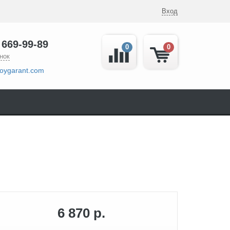
Вход
 669-99-89
0
0
нок
oygarant.com
6 870 р.