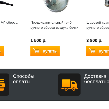
 ¼" сброса
Предохранительный гриб
Шаровой кран 
ручного сброса воздуха бочки
ручного сброс
1 500 р.
3 800 р.
ь
Купить
Купи
Способы
Доставка
оплаты
бесплатн