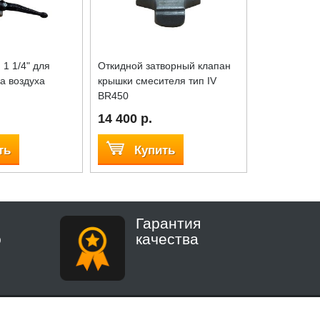
1 1/4" для
Откидной затворный клапан
Коромысло 
а воздуха
крышки смесителя тип IV
бочки
BR450
14 400 р.
4 950 р.
ть
Купить
Куп
Гарантия
о
качества