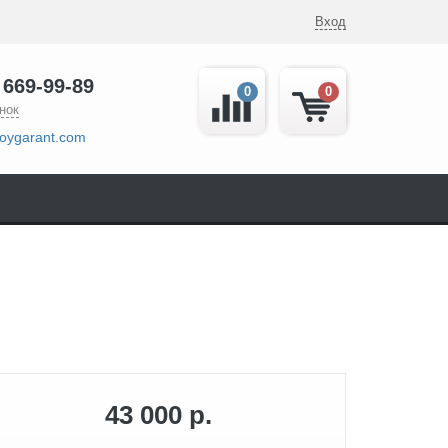
Вход
 669-99-89
0
0
нок
oygarant.com
43 000 р.