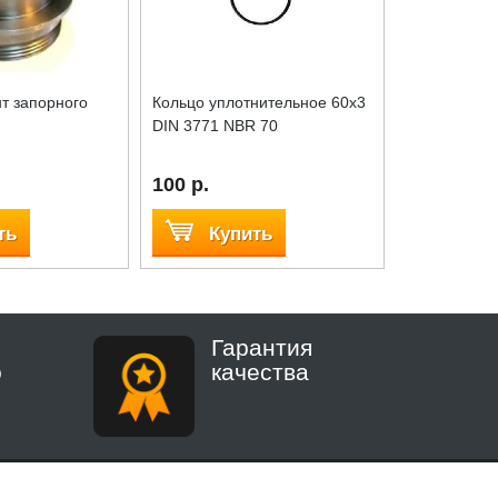
т запорного
Кольцо уплотнительное 60x3
Шарнир кра
DIN 3771 NBR 70
сброса возд
100 р.
3 300 р.
ть
Купить
Куп
Гарантия
о
качества