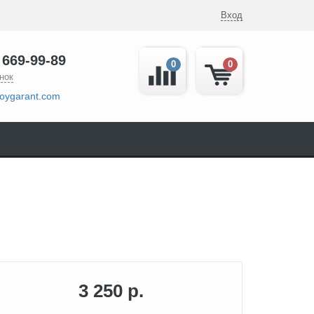
Вход
 669-99-89
0
0
нок
oygarant.com
3 250 р.