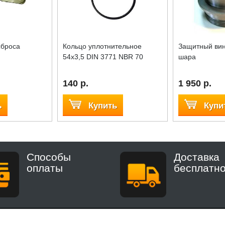
сброса
Кольцо уплотнительное
Защитный вин
54x3,5 DIN 3771 NBR 70
шара
140 р.
1 950 р.
ь
Купить
Купи
Способы
Доставка
оплаты
бесплатн