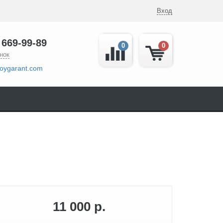
Вход
 669-99-89
0
0
нок
oygarant.com
11 000 р.