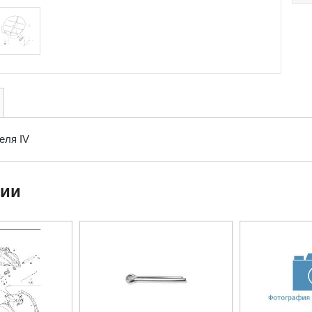
еля IV
ции