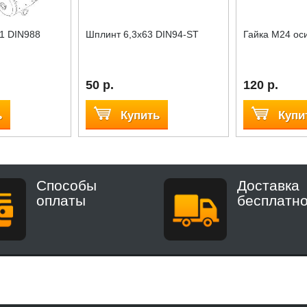
1 DIN988
Шплинт 6,3x63 DIN94-ST
Гайка М24 ос
50 р.
120 р.
ь
Купить
Купи
Способы
Доставка
оплаты
бесплатн