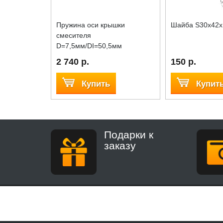
Пружина оси крышки
Шайба S30x42x
смесителя
D=7,5мм/DI=50,5мм
2 740 р.
150 р.
Купить
Купит
Подарки к
заказу