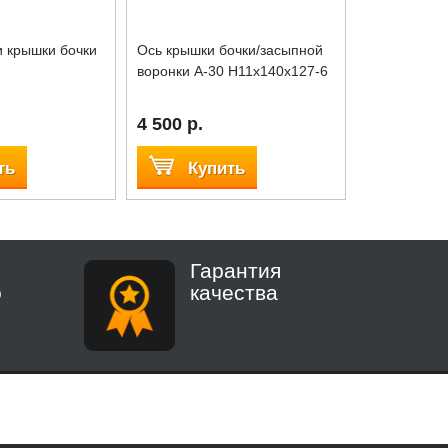
и крышки бочки
Ось крышки бочки/засыпной
Защитная р
воронки A-30 H11x140x127-6
горловины 
4 500 р.
6 390 р.
ть
Купить
Куп
Гарантия
о
качества