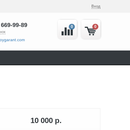
Вход
 669-99-89
0
0
нок
oygarant.com
10 000 р.