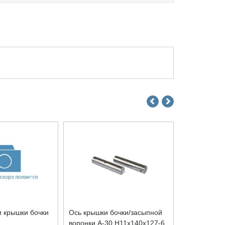
и крышки бочки
Ось крышки бочки/засыпной
Защитная р
воронки A-30 H11x140x127-6
горловины 