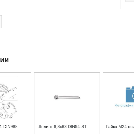
ции
1 DIN988
Шплинт 6,3x63 DIN94-ST
Гайка М24 ос