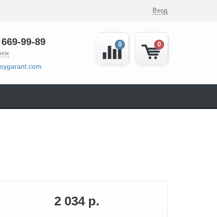
Вход
 669-99-89
0
0
нок
oygarant.com
2 034 р.