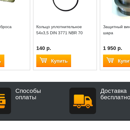
сброса
Кольцо уплотнительное
Защитный вин
54x3,5 DIN 3771 NBR 70
шара
140 р.
1 950 р.
ь
Купить
Купи
Способы
Доставка
оплаты
бесплатн