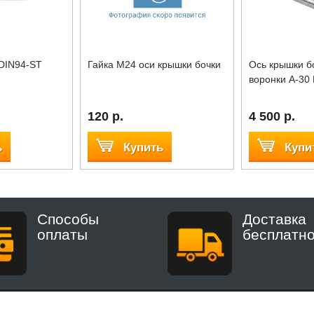
DIN94-ST
Гайка М24 оси крышки бочки
Ось крышки б
воронки A-30
120 р.
4 500 р.
ь
Купить
Купи
Способы
Доставка
оплаты
бесплатн