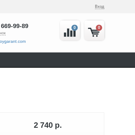
Вход
 669-99-89
0
0
нок
oygarant.com
2 740 р.