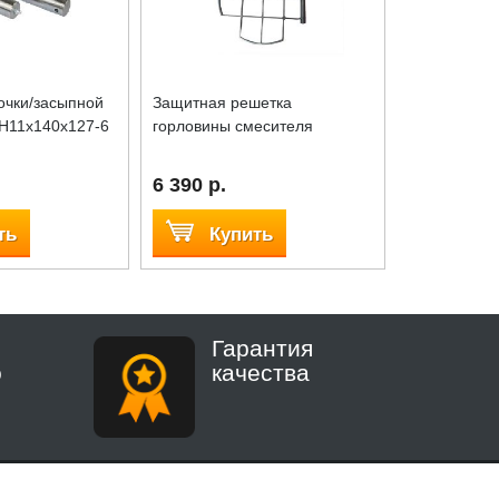
очки/засыпной
Защитная решетка
Защитная р
 H11x140x127-6
горловины смесителя
6 390 р.
6 390 р.
ть
Купить
Куп
Гарантия
о
качества