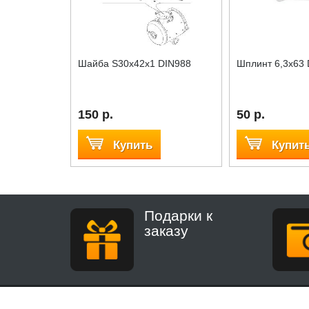
Шайба S30x42x1 DIN988
Шплинт 6,3x63 
150 р.
50 р.
Купить
Купит
Подарки к
заказу