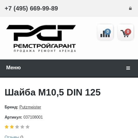
+7 (495) 669-99-89
0
0
Меню
Навиг
Шайба М10,5 DIN 125
Бренд:
Putzmeister
Артикул:
037108001
()
Отзывы