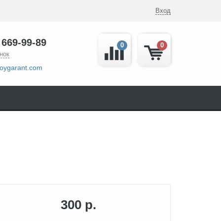
Вход
 669-99-89
0
0
нок
oygarant.com
300 р.