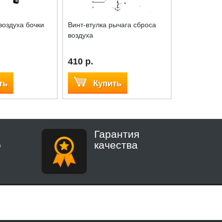
воздуха бочки
Винт-втулка рычага сброса
Горизонтал
воздуха
шар. уплотн
ТИП I
410 р.
2 100 р.
ть
Купить
Куп
Гарантия
о
качества