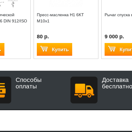
ической
Пресс-масленка H1 6KT
Рычаг спуска 
6 DIN 912/ISO
M10x1
80 р.
9 000 р.
ь
Купить
Купи
Способы
Доставка
оплаты
бесплатн