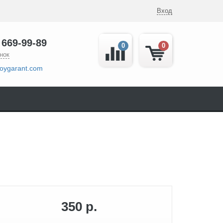
Вход
 669-99-89
0
0
нок
oygarant.com
350 р.