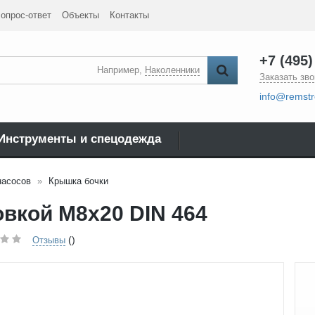
опрос-ответ
Объекты
Контакты
+7 (495)
Например,
Наколенники
Заказать зво
info@remstr
Инструменты и спецодежда
насосов
Крышка бочки
овкой M8x20 DIN 464
()
Отзывы