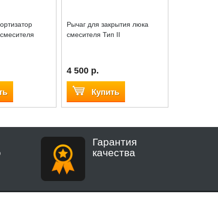
ортизатор
Рычаг для закрытия люка
Крепление 
 смесителя
смесителя Тип II
"мама" Тип I
4 500 р.
2 050 р.
ть
Купить
Куп
Гарантия
о
качества