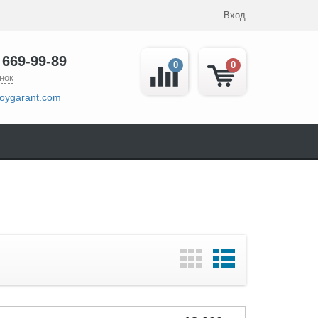
Вход
 669-99-89
0
0
нок
oygarant.com