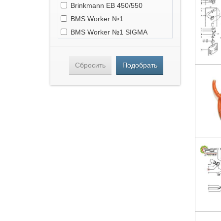
Brinkmann EB 450/550
BMS Worker №1
BMS Worker №1 SIGMA
BMS Alpha Z3
Estromat 260 DS5-3R
Сбросить
Подобрать
Estromat 260 DS4-3R
Pneumix PX 500
Utiform HD-50
Turbosol TM 27.45
Putzmeister M500
Putzmeister M700
Putzmeister M701
Putzmeister M710
Putzmeister M730
Putzmeister M740
Putzmeister M760
Putzmeister M3241