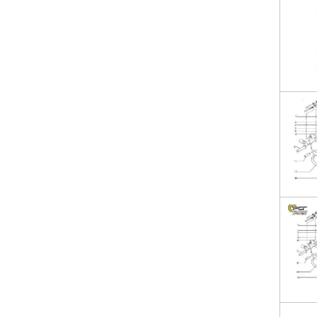
Brinkmann EB 20 E SP
Brinkmann EB 50 E SP
Brinkmann EB 400 BS ET
Mortel Meister 5200
Mortel Meister 260E
Putzmeister M740/2
Putzmeister M740/3
Putzmeister M740/4
Putzmeister M760/2
Putzmeister M760/3
Putzmeister M760/4