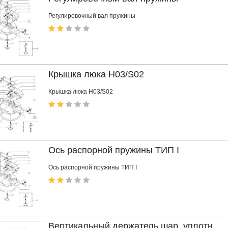
Регулировочный вал пружины
Крышка люка H03/S02
Крышка люка H03/S02
Ось распорной пружины ТИП I
Ось распорной пружины ТИП I
Вертикальный держатель шар. уплотн.