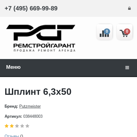
+7 (495) 669-99-89
0
0
Меню
Навиг
Шплинт 6,3x50
Бренд:
Putzmeister
Артикул:
038448003
()
Отзывы