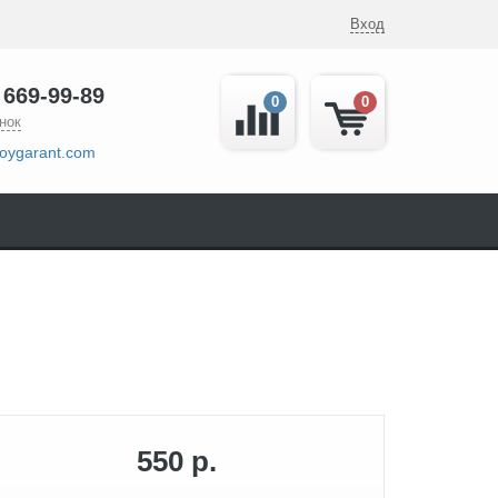
Вход
 669-99-89
0
0
нок
oygarant.com
550 р.