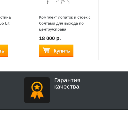
стина
Комплект лопаток и стоек с
Болт М16x11
5 Lit
болтами для выхода по
центру/справа
18 000 р.
180 р.
ть
Купить
Куп
Гарантия
о
качества