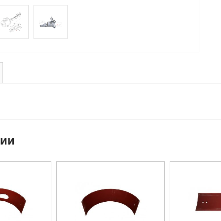
ции
Подарок к за