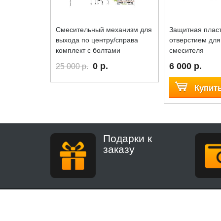
Смесительный механизм для
Защитная пласт
выхода по центру/справа
отверстием для
комплект с болтами
смесителя
0 р.
6 000 р.
25 000 р.
Купит
Подарки к
заказу