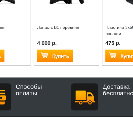
няя
Лопасть B1 передняя
Пластина 3x5
лопасти
4 000 р.
475 р.
ь
Купить
Купи
Способы
Доставка
оплаты
бесплатн