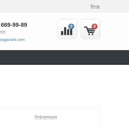
Вход
 669-99-89
0
0
нок
oygarant.com
Информация