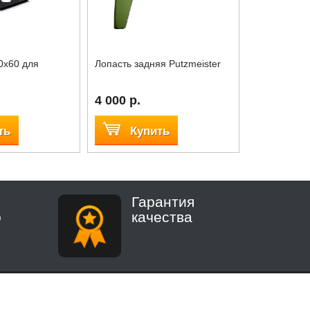
0x60 для
Лопасть задняя Putzmeister
Лопасть сре
4 000 р.
4 000 р.
ть
Купить
Куп
Гарантия
о
качества