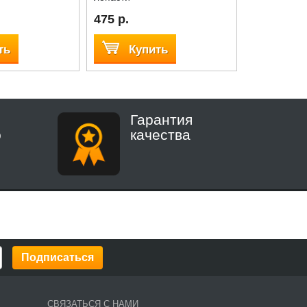
475 р.
4 000 р.
ть
Купить
Куп
Гарантия
о
качества
СВЯЗАТЬСЯ С НАМИ