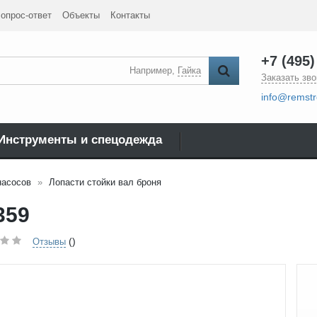
опрос-ответ
Объекты
Контакты
+7 (495)
Например,
Гайка
Заказать зво
info@remstr
Инструменты и спецодежда
насосов
Лопасти стойки вал броня
359
()
Отзывы