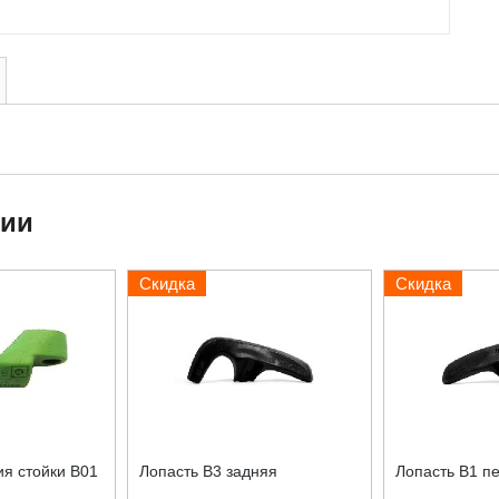
ции
Скидка
Скидка
я стойки B01
Лопасть B3 задняя
Лопасть B1 п