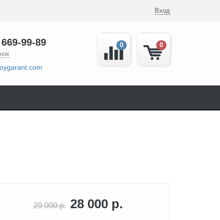
Вход
 669-99-89
0
0
нок
oygarant.com
28 000 р.
29 000 р.