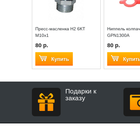
Пресс-масленка H2 6KT
Ниппель колпач
M10x1
GPN1300A
80 р.
80 р.
Купить
Купит
Подарки к
заказу