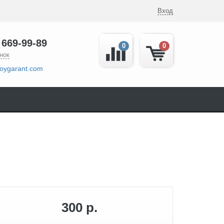
Вход
 669-99-89
0
0
нок
oygarant.com
300 р.