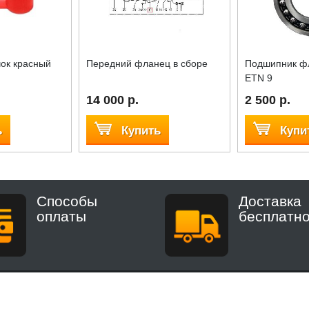
ок красный
Передний фланец в сборе
Подшипник ф
ETN 9
14 000 р.
2 500 р.
ь
Купить
Купи
Способы
Доставка
оплаты
бесплатн