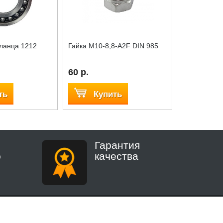
ланца 1212
Гайка М10-8,8-A2F DIN 985
Фланец пер
сборе
60 р.
14 000 р.
ть
Купить
Куп
Гарантия
о
качества