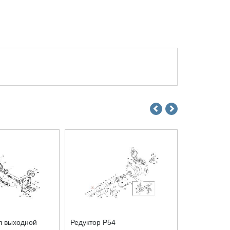
л выходной
Редуктор P54
Клапан реду