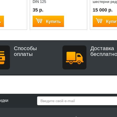
DIN 125
шестерни ред
35 р.
15 000 р.
ь
Купить
Купи
Способы
Доставка
оплаты
бесплатн
идки