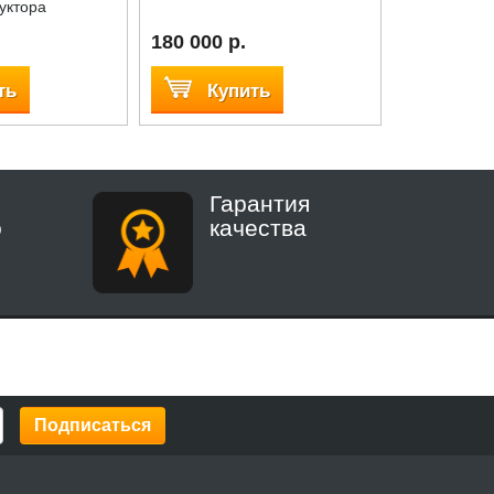
уктора
180 000 р.
200 р.
ть
Купить
Куп
Гарантия
о
качества