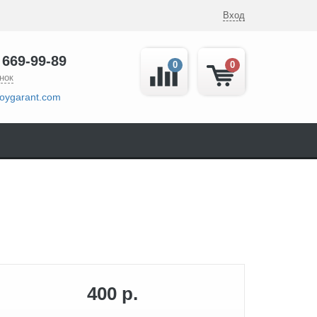
Вход
 669-99-89
0
0
нок
oygarant.com
400 р.