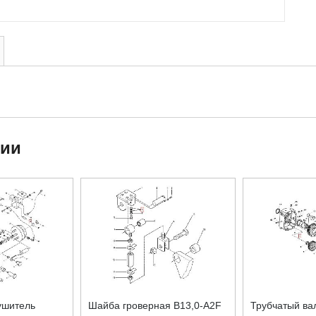
ции
ушитель
Шайба гроверная В13,0-A2F
Трубчатый ва