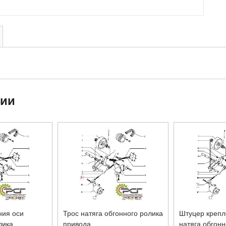
ции
ния оси
Трос натяга обгонного ролика
Штуцер крепл
лика
привода
натяга обгонн