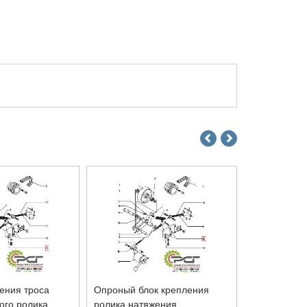
ения троса
Опроный блок крепления
Рычаг регу
ого ролика
ролика натяжения
обгонного р