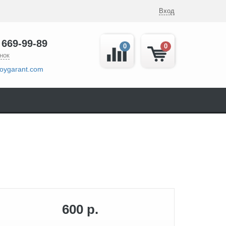
Вход
 669-99-89
0
0
нок
oygarant.com
600 р.