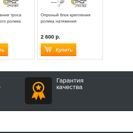
ения троса
Опроный блок крепления
Рычаг регу
ого ролика
ролика натяжения
обгонного р
2 600 р.
4 000 р.
ть
Купить
Куп
Гарантия
о
качества