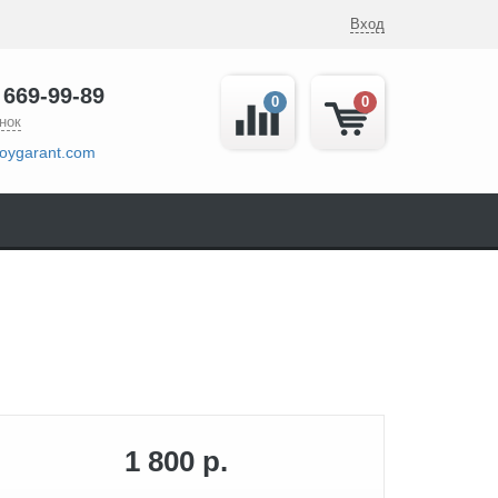
Вход
 669-99-89
0
0
нок
oygarant.com
1 800 р.