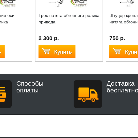
ния оси
Трос натяга обгонного ролика
Штуцер крепл
лика
привода
натяга обгонн
2 300 р.
750 р.
ь
Купить
Купи
Способы
Доставка
оплаты
бесплатн