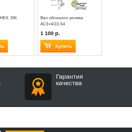
 HEX. DN.
Вал обгонного ролика
Пружина пн
AC3+4/22-54
1 100 р.
650 р.
ть
Купить
Куп
Гарантия
о
качества