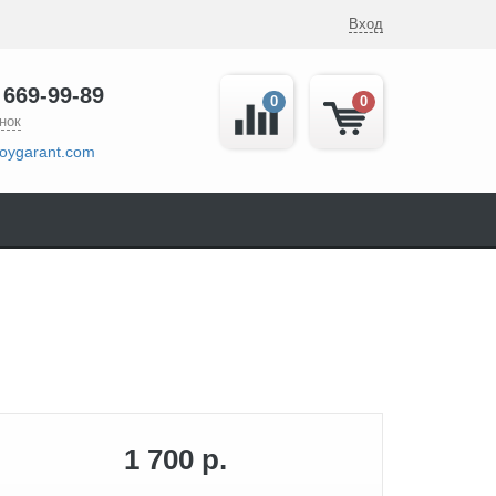
Вход
 669-99-89
0
0
нок
oygarant.com
1 700 р.