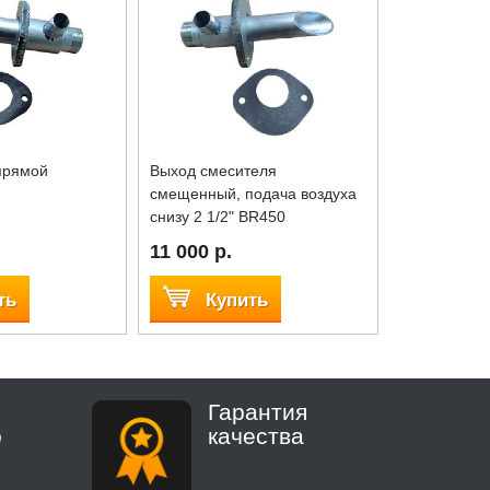
прямой
Выход смесителя
Камнеулови
смещенный, подача воздуха
переходник
снизу 2 1/2" BR450
I
11 000 р.
5 850 р.
ть
Купить
Куп
Гарантия
о
качества