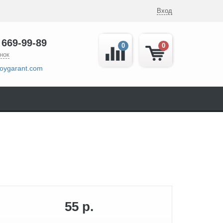
Вход
 669-99-89
0
0
нок
oygarant.com
55 р.