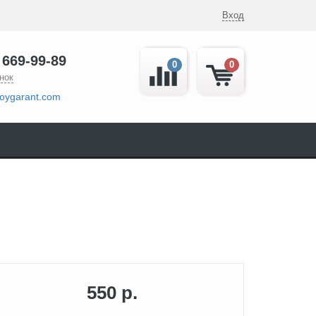
Вход
 669-99-89
0
0
нок
oygarant.com
550 р.