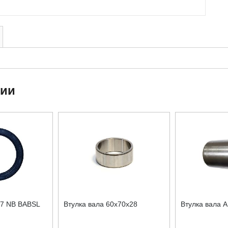
ции
x7 NB BABSL
Втулка вала 60x70x28
Втулка вала A