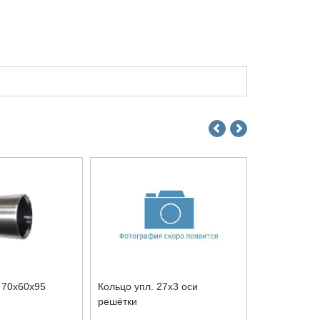
 70x60x95
Кольцо упл. 27x3 оси
Кольцо упл.
решётки
решётки