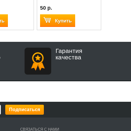
50 р.
50 р.
ть
Купить
Куп
Гарантия
о
качества
СВЯЗАТЬСЯ С НАМИ