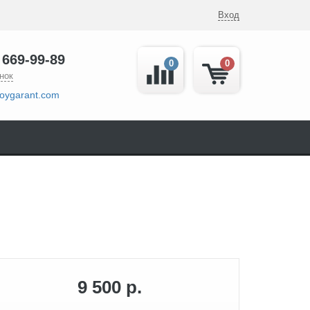
Вход
 669-99-89
0
0
нок
oygarant.com
9 500 р.