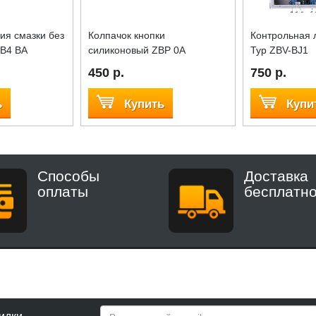
ия смазки без
Колпачок кнопки
Контрольная 
ZB4 BA
силиконовый ZBP 0A
Typ ZBV-BJ1
450 р.
750 р.
ь
Купить
Купи
Способы
Доставка
оплаты
бесплатн