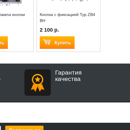
лампа кнопки
Кнопка с фиксацией Typ ZB4
Плата упра
BH
2 100 р.
12 000 р.
ть
Купить
Куп
Гарантия
о
качества