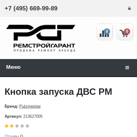
+7 (495) 669-99-89
0
0
Меню
Навиг
Кнопка запуска ДВС PM
Бренд:
Putzmeister
Артикул:
213627005
()
Отзывы