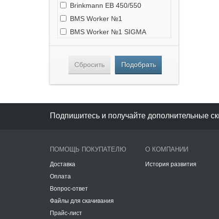
Brinkmann EB 450/550
BMS Worker №1
BMS Worker №1 SIGMA
BMS Alpha Z3
Estromat 260 DS5-3R
Сбросить
Подобрать
Estromat 260 DS4-3R
Pneumix PX 500
Utiform HD-50
Turbosol TM 27.45
Подпишитесь и получайте дополнительные ск
Putzmeister M500
Putzmeister M700
ПОМОЩЬ ПОКУПАТЕЛЮ
О КОМПАНИИ
Putzmeister M701
Putzmeister M710
Доставка
История развития
Оплата
Putzmeister M730
Вопрос-ответ
Putzmeister M740
Файлы для скачивания
Putzmeister M760
Прайс-лист
Putzmeister M3241