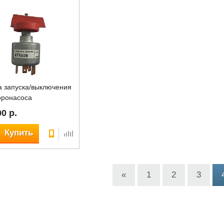
а запуска/выключения
оронасоса
0 р.
Купить
«
1
2
3