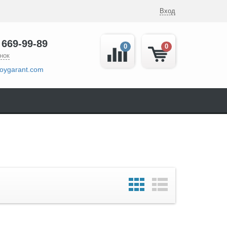
Вход
 669-99-89
0
0
нок
oygarant.com