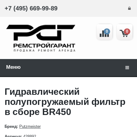
+7 (495) 669-99-89
0
0
Меню
Навиг
Гидравлический
полупогружаемый фильтр
в сборе BR450
Бренд:
Putzmeister
Артикул:
428892