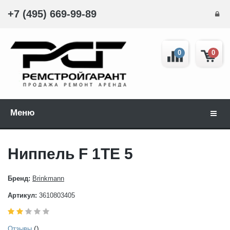
+7 (495) 669-99-89
0
0
Меню
Навиг
Ниппель F 1TE 5
Бренд:
Brinkmann
Артикул:
3610803405
()
Отзывы