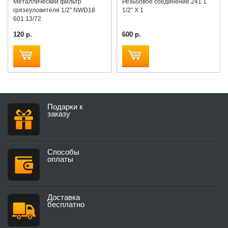
Металлический фильтр
Резьбовое соединение 241 1
грязеуловителя 1/2" NWD18
1/2" X 1
601 13/72
120 р.
600 р.
Подарки к
заказу
Способы
оплаты
Доставка
бесплатно