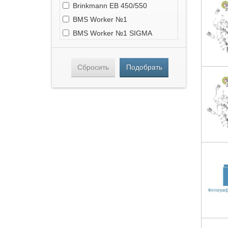
Brinkmann EB 450/550
BMS Worker №1
BMS Worker №1 SIGMA
BMS Alpha Z3
Estromat 260 DS5-3R
Сбросить
Подобрать
Estromat 260 DS4-3R
Pneumix PX 500
Utiform HD-50
Turbosol TM 27.45
Putzmeister M500
Putzmeister M700
Putzmeister M701
Putzmeister M710
Putzmeister M730
Putzmeister M740
Putzmeister M760
Putzmeister M3241