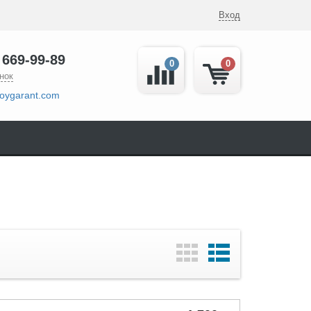
Вход
 669-99-89
0
0
нок
oygarant.com