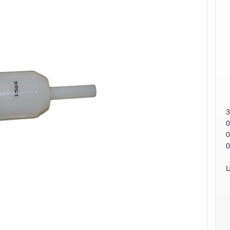
3
0
0
0
Ц