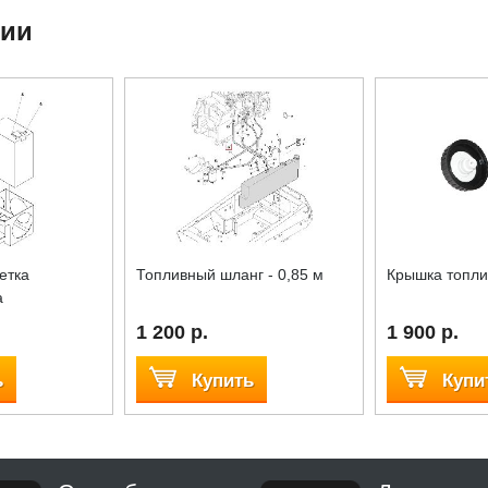
ции
етка
Топливный шланг - 0,85 м
Крышка топли
а
1 200 р.
1 900 р.
ь
Купить
Купи