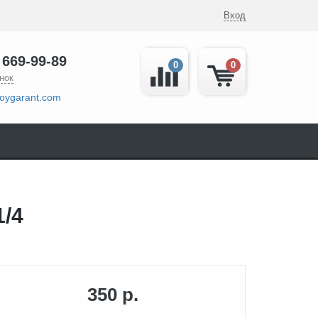
Вход
 669-99-89
0
0
нок
oygarant.com
/4
350 р.