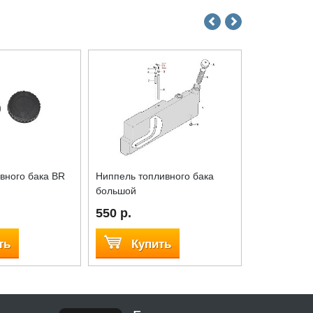
вного бака BR
Ниппель топливного бака
Ниппель топ
большой
малый
550 р.
550 р.
ть
Купить
Куп