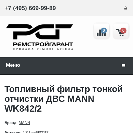
+7 (495) 669-99-89
0
0
Меню
Навиг
Топливный фильтр тонкой
отчистки ДВС MANN
WK842/2
Бренд:
MANN
Артикул:
4011558902100